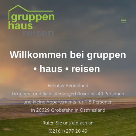
Willkommen bei gruppen
• haus • reisen
Fehntjer Ferienland
Gruppen- und Selbstversorgerhäuser bis 40 Personen
und kleine Appartements für 1-5 Personen
in 26629 Großefehn in Ostfriesland
Rufen Sie uns einfach an
(02161) 277 20 49