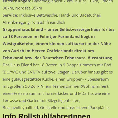
Entfernungen
: Bademöglichkeit 2 km, Aurich 10km, Emden
30km, Nordsee 35km
Service
: Inklusive Bettwäsche, Hand- und Badetücher;
Alleinbelegung; rollstuhlfreundlich
Gruppenhaus Eiland – unser Selbstversorgerhaus für bis
zu 18 Personen im Fehntjer-Ferienland liegt in
Westgroßefehn, einem kleinen Luftkurort in der Nähe
von Aurich im Herzen Ostfrieslands direkt am
Fehnkanal bzw. der Deutschen Fehnroute.
Ausstattung
Das Haus Eiland hat 18 Betten in 9 Doppelzimmern mit Bad
(DU/WC) und SAT/TV auf zwei Etagen. Darüber hinaus gibt es
eine gutausgestattete Küche, einen Gruppen- / Speiseraum
mit großem 50 Zoll-TV, ein Teamerzimmer (Wohnzimmer),
einen Freizeitraum mit Turnierkicker und E-Dart sowie eine
Terrasse und Garten mit Sitzgelegenheiten,
Beachvolleyballfeld, Grillstelle und ausreichend Parkplätze.
Info RollstuhlfahrerInnen