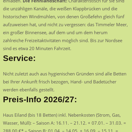
einladen.
Die Fehnlandschaft:
Charakteristisch für sie sind
die unzähligen Kanäle, die weißen Klappbrücken und die
historischen Windmühlen, von denen Großefehn gleich fünf
aufzuweisen hat, und nicht zu vergessen: das Timmeler Meer,
ein großer Binnensee, auf dem und um dem herum
zahlreiche Freizeitaktivitäten möglich sind. Bis zur Nordsee
sind es etwa 20 Minuten Fahrzeit.
Service:
Nicht zuletzt auch aus hygienischen Gründen sind alle Betten
bei Ihrer Ankunft frisch bezogen, Hand- und Badetücher
werden ebenfalls gestellt.
Preis-Info 2026/27:
Haus Eiland (bis 18 Betten) inkl. Nebenkosten (Strom, Gas,
Wasser, Müll): – Saison A: 16.11. – 21.12. + 07.01. – 31.03. =
288,00 €* – Saison B: 01.04. – 14.05. + 16.09. – 15.11. =